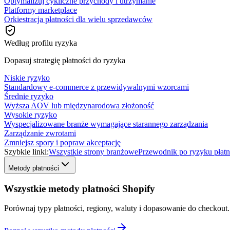
Optymalizuj cykliczne przychody i utrzymanie
Platformy marketplace
Orkiestracja płatności dla wielu sprzedawców
Według profilu ryzyka
Dopasuj strategię płatności do ryzyka
Niskie ryzyko
Standardowy e-commerce z przewidywalnymi wzorcami
Średnie ryzyko
Wyższa AOV lub międzynarodowa złożoność
Wysokie ryzyko
Wyspecjalizowane branże wymagające starannego zarządzania
Zarządzanie zwrotami
Zmniejsz spory i popraw akceptację
Szybkie linki:
Wszystkie strony branżowe
Przewodnik po ryzyku płatn
Metody płatności
Wszystkie metody płatności Shopify
Porównaj typy płatności, regiony, waluty i dopasowanie do checkout.