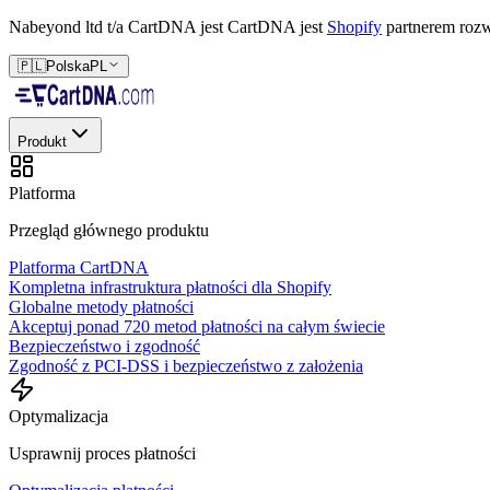
Nabeyond ltd t/a CartDNA jest
CartDNA jest
Shopify
partnerem rozw
🇵🇱
Polska
PL
Produkt
Platforma
Przegląd głównego produktu
Platforma CartDNA
Kompletna infrastruktura płatności dla Shopify
Globalne metody płatności
Akceptuj ponad 720 metod płatności na całym świecie
Bezpieczeństwo i zgodność
Zgodność z PCI-DSS i bezpieczeństwo z założenia
Optymalizacja
Usprawnij proces płatności