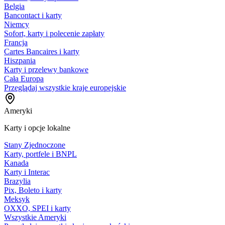
Belgia
Bancontact i karty
Niemcy
Sofort, karty i polecenie zapłaty
Francja
Cartes Bancaires i karty
Hiszpania
Karty i przelewy bankowe
Cała Europa
Przeglądaj wszystkie kraje europejskie
Ameryki
Karty i opcje lokalne
Stany Zjednoczone
Karty, portfele i BNPL
Kanada
Karty i Interac
Brazylia
Pix, Boleto i karty
Meksyk
OXXO, SPEI i karty
Wszystkie Ameryki