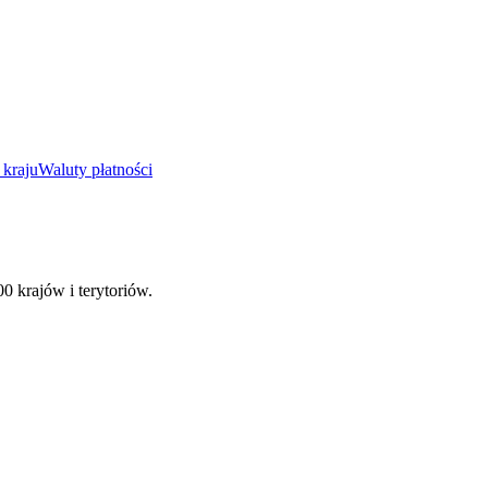
 kraju
Waluty płatności
00 krajów i terytoriów.