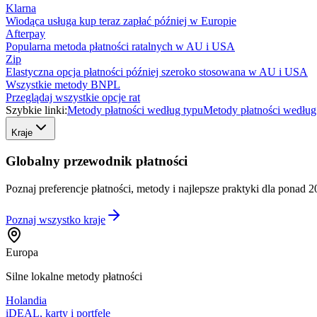
Klarna
Wiodąca usługa kup teraz zapłać później w Europie
Afterpay
Popularna metoda płatności ratalnych w AU i USA
Zip
Elastyczna opcja płatności później szeroko stosowana w AU i USA
Wszystkie metody BNPL
Przeglądaj wszystkie opcje rat
Szybkie linki:
Metody płatności według typu
Metody płatności według
Kraje
Globalny przewodnik płatności
Poznaj preferencje płatności, metody i najlepsze praktyki dla ponad 2
Poznaj wszystko
kraje
Europa
Silne lokalne metody płatności
Holandia
iDEAL, karty i portfele