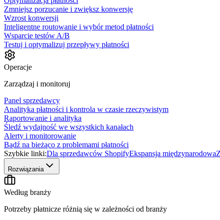
Optymalizacja płatności
Zmniejsz porzucanie i zwiększ konwersję
Wzrost konwersji
Inteligentne routowanie i wybór metod płatności
Wsparcie testów A/B
Testuj i optymalizuj przepływy płatności
Operacje
Zarządzaj i monitoruj
Panel sprzedawcy
Analityka płatności i kontrola w czasie rzeczywistym
Raportowanie i analityka
Śledź wydajność we wszystkich kanałach
Alerty i monitorowanie
Bądź na bieżąco z problemami płatności
Szybkie linki:
Dla sprzedawców Shopify
Ekspansja międzynarodowa
Z
Rozwiązania
Według branży
Potrzeby płatnicze różnią się w zależności od branży