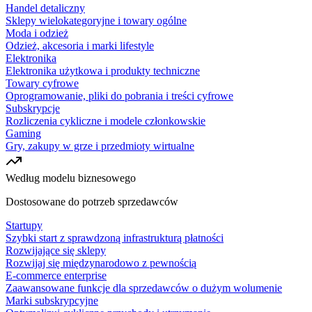
Handel detaliczny
Sklepy wielokategoryjne i towary ogólne
Moda i odzież
Odzież, akcesoria i marki lifestyle
Elektronika
Elektronika użytkowa i produkty techniczne
Towary cyfrowe
Oprogramowanie, pliki do pobrania i treści cyfrowe
Subskrypcje
Rozliczenia cykliczne i modele członkowskie
Gaming
Gry, zakupy w grze i przedmioty wirtualne
Według modelu biznesowego
Dostosowane do potrzeb sprzedawców
Startupy
Szybki start z sprawdzoną infrastrukturą płatności
Rozwijające się sklepy
Rozwijaj się międzynarodowo z pewnością
E-commerce enterprise
Zaawansowane funkcje dla sprzedawców o dużym wolumenie
Marki subskrypcyjne