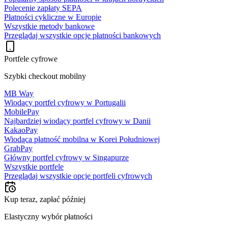
Polecenie zapłaty SEPA
Płatności cykliczne w Europie
Wszystkie metody bankowe
Przeglądaj wszystkie opcje płatności bankowych
Portfele cyfrowe
Szybki checkout mobilny
MB Way
Wiodący portfel cyfrowy w Portugalii
MobilePay
Najbardziej wiodący portfel cyfrowy w Danii
KakaoPay
Wiodąca płatność mobilna w Korei Południowej
GrabPay
Główny portfel cyfrowy w Singapurze
Wszystkie portfele
Przeglądaj wszystkie opcje portfeli cyfrowych
Kup teraz, zapłać później
Elastyczny wybór płatności