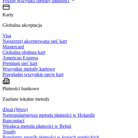
Poznaj wszystko
metody płatności
Karty
Globalna akceptacja
Visa
Najszerzej akceptowana sieć kart
Mastercard
Globalna obsługa kart
American Express
Premium sieć kart
Wszystkie metody kartowe
Przeglądaj wszystkie opcje kart
Płatności bankowe
Zaufane lokalne metody
iDeal (Wero)
Najpopularniejsza metoda płatności w Holandii
Bancontact
Wiodąca metoda płatności w Belgii
Trustly
Popularny sposób płatności w krajach nordyckich