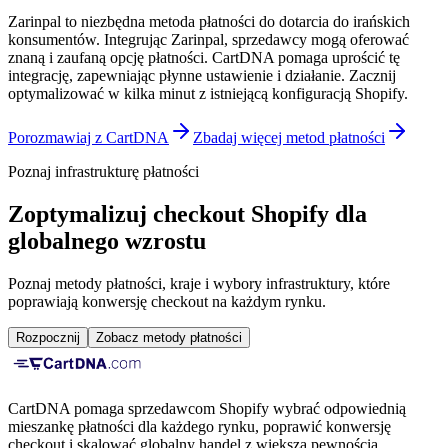
Zarinpal to niezbędna metoda płatności do dotarcia do irańskich
konsumentów. Integrując Zarinpal, sprzedawcy mogą oferować
znaną i zaufaną opcję płatności. CartDNA pomaga uprościć tę
integrację, zapewniając płynne ustawienie i działanie.
Zacznij
optymalizować w kilka minut z istniejącą konfiguracją Shopify.
Porozmawiaj z CartDNA
Zbadaj więcej metod płatności
Poznaj infrastrukturę płatności
Zoptymalizuj checkout Shopify dla
globalnego wzrostu
Poznaj metody płatności, kraje i wybory infrastruktury, które
poprawiają konwersję checkout na każdym rynku.
Rozpocznij
Zobacz metody płatności
CartDNA pomaga sprzedawcom Shopify wybrać odpowiednią
mieszankę płatności dla każdego rynku, poprawić konwersję
checkout i skalować globalny handel z większą pewnością.