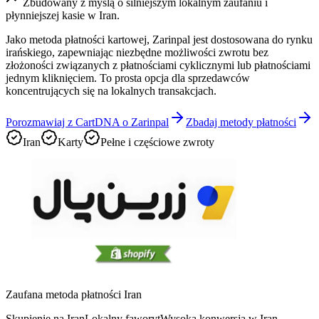
Zbudowany z myślą o silniejszym lokalnym zaufaniu i
płynniejszej kasie w Iran.
Jako metoda płatności kartowej, Zarinpal jest dostosowana do rynku
irańskiego, zapewniając niezbędne możliwości zwrotu bez
złożoności związanych z płatnościami cyklicznymi lub płatnościami
jednym kliknięciem. To prosta opcja dla sprzedawców
koncentrujących się na lokalnych transakcjach.
Porozmawiaj z CartDNA o Zarinpal
Zbadaj metody płatności
Iran
Karty
Pełne i częściowe zwroty
Zaufana metoda płatności Iran
Skupienie na Iran
Lokalny faworyt
Wysoka konwersja w Iran