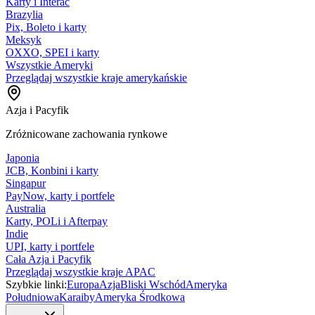
Karty i Interac
Brazylia
Pix, Boleto i karty
Meksyk
OXXO, SPEI i karty
Wszystkie Ameryki
Przeglądaj wszystkie kraje amerykańskie
Azja i Pacyfik
Zróżnicowane zachowania rynkowe
Japonia
JCB, Konbini i karty
Singapur
PayNow, karty i portfele
Australia
Karty, POLi i Afterpay
Indie
UPI, karty i portfele
Cała Azja i Pacyfik
Przeglądaj wszystkie kraje APAC
Szybkie linki:
Europa
Azja
Bliski Wschód
Ameryka
Południowa
Karaiby
Ameryka Środkowa