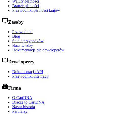
Waluty płatności
Branże płatności
Przewodniki płatności krajów
Zasoby
Przewodniki
Blog
Studia przypadków
Baza wiedzy
Dokumentacja dla deweloperów
Deweloperzy
Dokumentacja API
Przewodniki integracji
Firma
O CartDNA
Dlaczego CartDNA
Nasza historia
Partnerzy