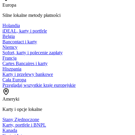
Europa
Silne lokalne metody płatności
Holandia
iDEAL, karty i portfele
Belgia
Bancontact i karty
Niemcy
Sofort, karty i polecenie zapłaty
Francja
Cartes Bancaires i karty
Hiszpania
Karty i przelewy bankowe
Cała Europa
Przeglądaj wszystkie kraje europejskie
Ameryki
Karty i opcje lokalne
Stany Zjednoczone
Karty, portfele i BNPL
Kanada