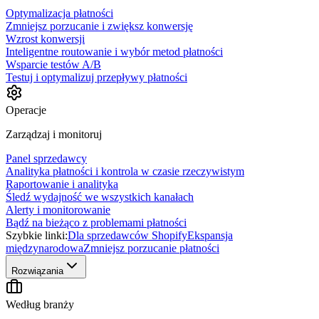
Optymalizacja płatności
Zmniejsz porzucanie i zwiększ konwersję
Wzrost konwersji
Inteligentne routowanie i wybór metod płatności
Wsparcie testów A/B
Testuj i optymalizuj przepływy płatności
Operacje
Zarządzaj i monitoruj
Panel sprzedawcy
Analityka płatności i kontrola w czasie rzeczywistym
Raportowanie i analityka
Śledź wydajność we wszystkich kanałach
Alerty i monitorowanie
Bądź na bieżąco z problemami płatności
Szybkie linki:
Dla sprzedawców Shopify
Ekspansja
międzynarodowa
Zmniejsz porzucanie płatności
Rozwiązania
Według branży