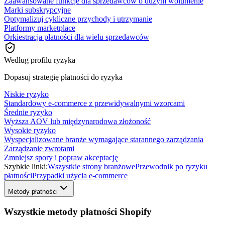
Zaawansowane funkcje dla sprzedawców o dużym wolumenie
Marki subskrypcyjne
Optymalizuj cykliczne przychody i utrzymanie
Platformy marketplace
Orkiestracja płatności dla wielu sprzedawców
Według profilu ryzyka
Dopasuj strategię płatności do ryzyka
Niskie ryzyko
Standardowy e-commerce z przewidywalnymi wzorcami
Średnie ryzyko
Wyższa AOV lub międzynarodowa złożoność
Wysokie ryzyko
Wyspecjalizowane branże wymagające starannego zarządzania
Zarządzanie zwrotami
Zmniejsz spory i popraw akceptację
Szybkie linki:
Wszystkie strony branżowe
Przewodnik po ryzyku
płatności
Przypadki użycia e-commerce
Metody płatności
Wszystkie metody płatności Shopify