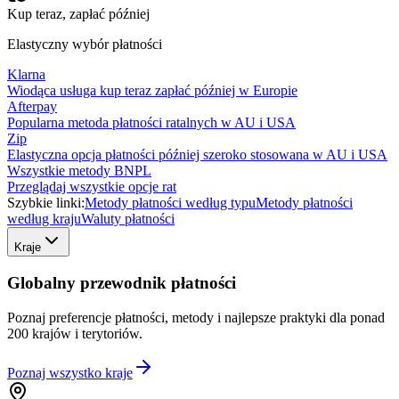
Kup teraz, zapłać później
Elastyczny wybór płatności
Klarna
Wiodąca usługa kup teraz zapłać później w Europie
Afterpay
Popularna metoda płatności ratalnych w AU i USA
Zip
Elastyczna opcja płatności później szeroko stosowana w AU i USA
Wszystkie metody BNPL
Przeglądaj wszystkie opcje rat
Szybkie linki:
Metody płatności według typu
Metody płatności
według kraju
Waluty płatności
Kraje
Globalny przewodnik płatności
Poznaj preferencje płatności, metody i najlepsze praktyki dla ponad
200 krajów i terytoriów.
Poznaj wszystko
kraje