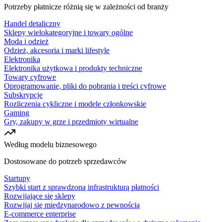
Potrzeby płatnicze różnią się w zależności od branży
Handel detaliczny
Sklepy wielokategoryjne i towary ogólne
Moda i odzież
Odzież, akcesoria i marki lifestyle
Elektronika
Elektronika użytkowa i produkty techniczne
Towary cyfrowe
Oprogramowanie, pliki do pobrania i treści cyfrowe
Subskrypcje
Rozliczenia cykliczne i modele członkowskie
Gaming
Gry, zakupy w grze i przedmioty wirtualne
Według modelu biznesowego
Dostosowane do potrzeb sprzedawców
Startupy
Szybki start z sprawdzoną infrastrukturą płatności
Rozwijające się sklepy
Rozwijaj się międzynarodowo z pewnością
E-commerce enterprise