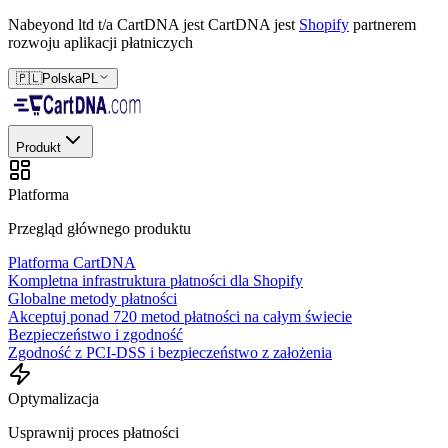
Nabeyond ltd t/a CartDNA jest
CartDNA jest
Shopify
partnerem
rozwoju aplikacji płatniczych
🇵🇱
Polska
PL
Produkt
Platforma
Przegląd głównego produktu
Platforma CartDNA
Kompletna infrastruktura płatności dla Shopify
Globalne metody płatności
Akceptuj ponad 720 metod płatności na całym świecie
Bezpieczeństwo i zgodność
Zgodność z PCI-DSS i bezpieczeństwo z założenia
Optymalizacja
Usprawnij proces płatności