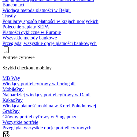
Bancontact
Wiodąca metoda płatności w Belgii
Trustly
Popularny sposób płatności w krajach nordyckich
Polecenie zapłaty SEPA
Płatności cykliczne w Europie
Wszystkie metody bankowe
Przeglądaj wszystkie opcje płatności bankowych
Portfele cyfrowe
Szybki checkout mobilny
MB Way
Wiodący portfel cyfrowy w Portugalii
MobilePay
Najbardziej wiodący portfel cyfrowy w Danii
KakaoPay
Wiodąca płatność mobilna w Korei Południowej
GrabPay
Główny portfel cyfrowy w Singapurze
Wszystkie portfele
Przeglądaj wszystkie opcje portfeli cyfrowych