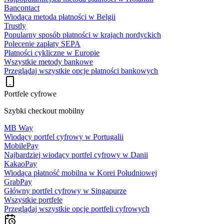
Bancontact
Wiodąca metoda płatności w Belgii
Trustly
Popularny sposób płatności w krajach nordyckich
Polecenie zapłaty SEPA
Płatności cykliczne w Europie
Wszystkie metody bankowe
Przeglądaj wszystkie opcje płatności bankowych
Portfele cyfrowe
Szybki checkout mobilny
MB Way
Wiodący portfel cyfrowy w Portugalii
MobilePay
Najbardziej wiodący portfel cyfrowy w Danii
KakaoPay
Wiodąca płatność mobilna w Korei Południowej
GrabPay
Główny portfel cyfrowy w Singapurze
Wszystkie portfele
Przeglądaj wszystkie opcje portfeli cyfrowych