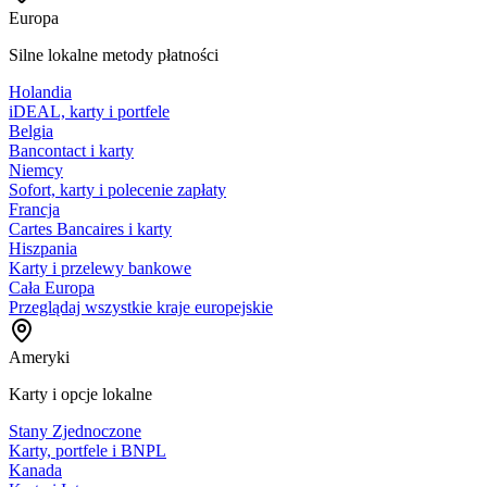
Europa
Silne lokalne metody płatności
Holandia
iDEAL, karty i portfele
Belgia
Bancontact i karty
Niemcy
Sofort, karty i polecenie zapłaty
Francja
Cartes Bancaires i karty
Hiszpania
Karty i przelewy bankowe
Cała Europa
Przeglądaj wszystkie kraje europejskie
Ameryki
Karty i opcje lokalne
Stany Zjednoczone
Karty, portfele i BNPL
Kanada