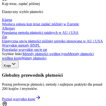
Kup teraz, zapłać później
Elastyczny wybór płatności
Klarna
Wiodąca usługa kup teraz zapłać później w Europie
Afterpay
Popularna metoda płatności ratalnych w AU i USA
Zip
Elastyczna opcja płatności później szeroko stosowana w AU i USA
Wszystkie metody BNPL
Przeglądaj wszystkie opcje rat
Szybkie linki:
Metody płatności według typu
Metody płatności
według kraju
Waluty płatności
Kraje
Globalny przewodnik płatności
Poznaj preferencje płatności, metody i najlepsze praktyki dla ponad
200 krajów i terytoriów.
Poznaj wszystko
kraje