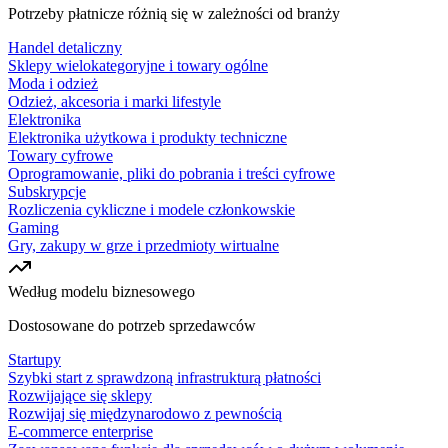
Potrzeby płatnicze różnią się w zależności od branży
Handel detaliczny
Sklepy wielokategoryjne i towary ogólne
Moda i odzież
Odzież, akcesoria i marki lifestyle
Elektronika
Elektronika użytkowa i produkty techniczne
Towary cyfrowe
Oprogramowanie, pliki do pobrania i treści cyfrowe
Subskrypcje
Rozliczenia cykliczne i modele członkowskie
Gaming
Gry, zakupy w grze i przedmioty wirtualne
Według modelu biznesowego
Dostosowane do potrzeb sprzedawców
Startupy
Szybki start z sprawdzoną infrastrukturą płatności
Rozwijające się sklepy
Rozwijaj się międzynarodowo z pewnością
E-commerce enterprise