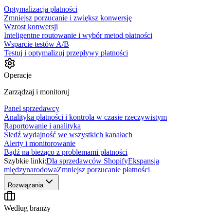
Optymalizacja płatności
Zmniejsz porzucanie i zwiększ konwersję
Wzrost konwersji
Inteligentne routowanie i wybór metod płatności
Wsparcie testów A/B
Testuj i optymalizuj przepływy płatności
Operacje
Zarządzaj i monitoruj
Panel sprzedawcy
Analityka płatności i kontrola w czasie rzeczywistym
Raportowanie i analityka
Śledź wydajność we wszystkich kanałach
Alerty i monitorowanie
Bądź na bieżąco z problemami płatności
Szybkie linki:
Dla sprzedawców Shopify
Ekspansja
międzynarodowa
Zmniejsz porzucanie płatności
Rozwiązania
Według branży