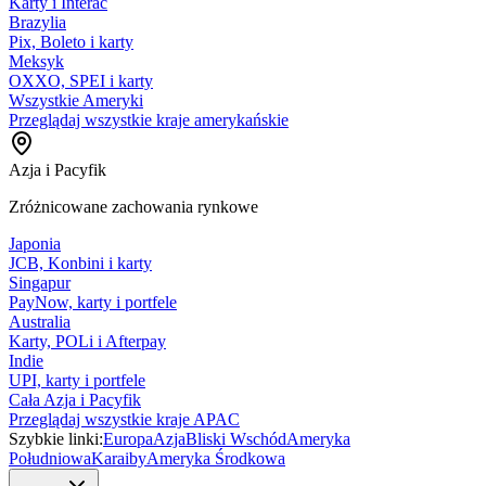
Karty i Interac
Brazylia
Pix, Boleto i karty
Meksyk
OXXO, SPEI i karty
Wszystkie Ameryki
Przeglądaj wszystkie kraje amerykańskie
Azja i Pacyfik
Zróżnicowane zachowania rynkowe
Japonia
JCB, Konbini i karty
Singapur
PayNow, karty i portfele
Australia
Karty, POLi i Afterpay
Indie
UPI, karty i portfele
Cała Azja i Pacyfik
Przeglądaj wszystkie kraje APAC
Szybkie linki:
Europa
Azja
Bliski Wschód
Ameryka
Południowa
Karaiby
Ameryka Środkowa