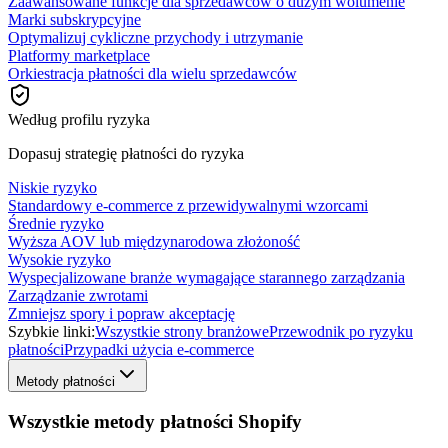
Zaawansowane funkcje dla sprzedawców o dużym wolumenie
Marki subskrypcyjne
Optymalizuj cykliczne przychody i utrzymanie
Platformy marketplace
Orkiestracja płatności dla wielu sprzedawców
Według profilu ryzyka
Dopasuj strategię płatności do ryzyka
Niskie ryzyko
Standardowy e-commerce z przewidywalnymi wzorcami
Średnie ryzyko
Wyższa AOV lub międzynarodowa złożoność
Wysokie ryzyko
Wyspecjalizowane branże wymagające starannego zarządzania
Zarządzanie zwrotami
Zmniejsz spory i popraw akceptację
Szybkie linki:
Wszystkie strony branżowe
Przewodnik po ryzyku
płatności
Przypadki użycia e-commerce
Metody płatności
Wszystkie metody płatności Shopify