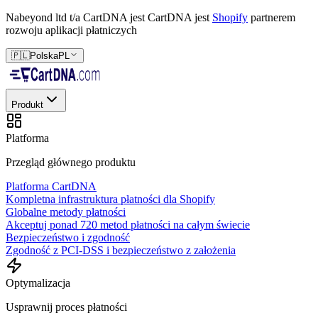
Nabeyond ltd t/a CartDNA jest
CartDNA jest
Shopify
partnerem
rozwoju aplikacji płatniczych
🇵🇱
Polska
PL
Produkt
Platforma
Przegląd głównego produktu
Platforma CartDNA
Kompletna infrastruktura płatności dla Shopify
Globalne metody płatności
Akceptuj ponad 720 metod płatności na całym świecie
Bezpieczeństwo i zgodność
Zgodność z PCI-DSS i bezpieczeństwo z założenia
Optymalizacja
Usprawnij proces płatności